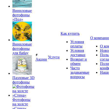
Виниловые
фотофоны
«Пол»
Как купить
О компани
Условия
Виниловые
оплаты
О ко
фотофоны
Условия
Ново
для flatlay
доставки
Поль
Услуги
Акции
Возврат и
согл
обмен
Поли
Часто
конф
задаваемые
Наши
вопросы
Пазловые 3D
фотофоны
Фотофоны
на холсте
«Стена»