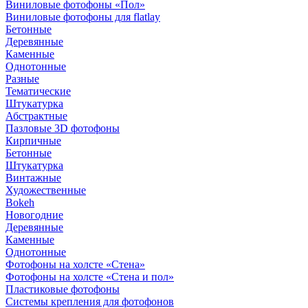
Виниловые фотофоны «Пол»
Виниловые фотофоны для flatlay
Бетонные
Деревянные
Каменные
Однотонные
Разные
Тематические
Штукатурка
Абстрактные
Пазловые 3D фотофоны
Кирпичные
Бетонные
Штукатурка
Винтажные
Художественные
Bokeh
Новогодние
Деревянные
Каменные
Однотонные
Фотофоны на холсте «Стена»
Фотофоны на холсте «Стена и пол»
Пластиковые фотофоны
Системы крепления для фотофонов