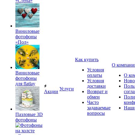
«Стена»
Виниловые
фотофоны
«Пол»
Как купить
О компани
Условия
Виниловые
оплаты
О ко
фотофоны
Условия
Ново
для flatlay
доставки
Поль
Услуги
Акции
Возврат и
согл
обмен
Поли
Часто
конф
задаваемые
Наши
вопросы
Пазловые 3D
фотофоны