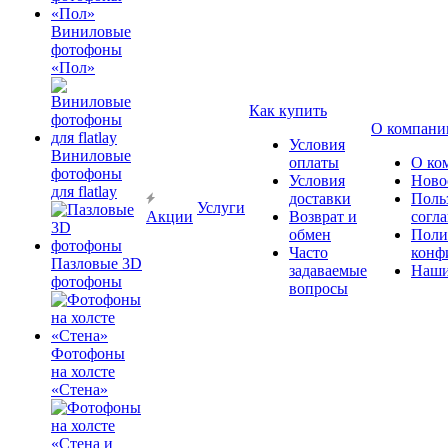
Виниловые
фотофоны
«Пол»
Как купить
О компани
Условия
Виниловые
оплаты
О ко
фотофоны
Условия
Ново
для flatlay
доставки
Поль
Услуги
Акции
Возврат и
согл
обмен
Поли
Часто
конф
Пазловые 3D
задаваемые
Наши
фотофоны
вопросы
Фотофоны
на холсте
«Стена»