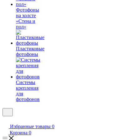
Фотофоны
на холсте
«Стена и
пол»
Пластиковые
фотофоны
Системы
крепления
для
фотофонов
Избранные товары
0
Корзина
0