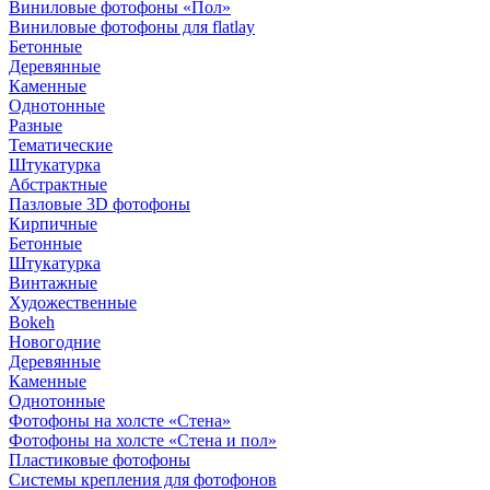
Виниловые фотофоны «Пол»
Виниловые фотофоны для flatlay
Бетонные
Деревянные
Каменные
Однотонные
Разные
Тематические
Штукатурка
Абстрактные
Пазловые 3D фотофоны
Кирпичные
Бетонные
Штукатурка
Винтажные
Художественные
Bokeh
Новогодние
Деревянные
Каменные
Однотонные
Фотофоны на холсте «Стена»
Фотофоны на холсте «Стена и пол»
Пластиковые фотофоны
Системы крепления для фотофонов