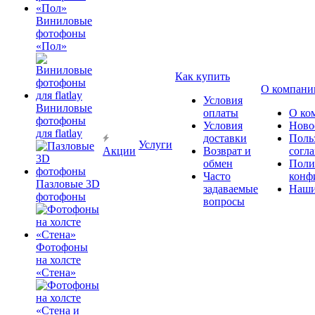
Виниловые
фотофоны
«Пол»
Как купить
О компани
Условия
Виниловые
оплаты
О ко
фотофоны
Условия
Ново
для flatlay
доставки
Поль
Услуги
Акции
Возврат и
согл
обмен
Поли
Часто
конф
Пазловые 3D
задаваемые
Наши
фотофоны
вопросы
Фотофоны
на холсте
«Стена»