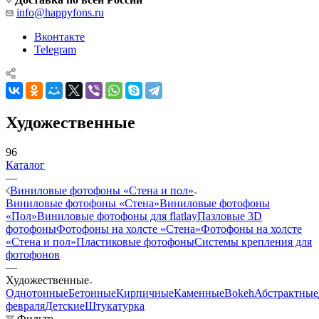
info@happyfons.ru
Вконтакте
Telegram
Художественные
96
Каталог
—
Виниловые фотофоны «Стена и пол»
Виниловые фотофоны «Стена»
Виниловые фотофоны
«Пол»
Виниловые фотофоны для flatlay
Пазловые 3D
фотофоны
Фотофоны на холсте «Стена»
Фотофоны на холсте
«Стена и пол»
Пластиковые фотофоны
Системы крепления для
фотофонов
—
Художественные
Однотонные
Бетонные
Кирпичные
Каменные
Bokeh
Абстрактные
февраля
Детские
Штукатурка
Фильтр