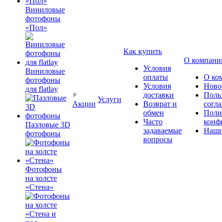
Виниловые
фотофоны
«Пол»
Как купить
О компани
Условия
Виниловые
оплаты
О ко
фотофоны
Условия
Ново
для flatlay
доставки
Поль
Услуги
Акции
Возврат и
согл
обмен
Поли
Часто
конф
Пазловые 3D
задаваемые
Наши
фотофоны
вопросы
Фотофоны
на холсте
«Стена»