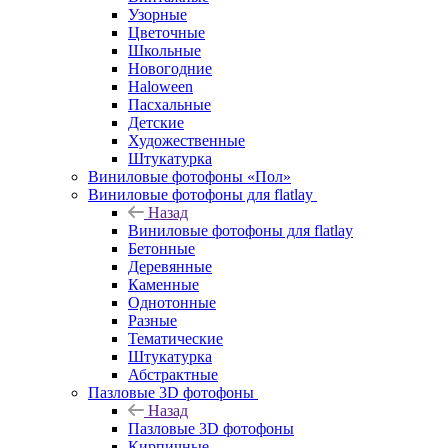
Узорные
Цветочные
Школьные
Новогодние
Haloween
Пасхальные
Детские
Художественные
Штукатурка
Виниловые фотофоны «Пол»
Виниловые фотофоны для flatlay
Назад
Виниловые фотофоны для flatlay
Бетонные
Деревянные
Каменные
Однотонные
Разные
Тематические
Штукатурка
Абстрактные
Пазловые 3D фотофоны
Назад
Пазловые 3D фотофоны
Кирпичные