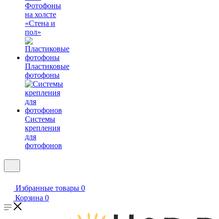
Фотофоны
на холсте
«Стена и
пол»
Пластиковые
фотофоны
Системы
крепления
для
фотофонов
Избранные товары
0
Корзина
0