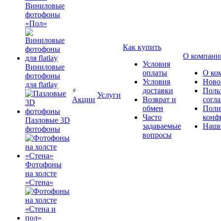
Виниловые
фотофоны
«Пол»
Как купить
О компани
Условия
Виниловые
оплаты
О ко
фотофоны
Условия
Ново
для flatlay
доставки
Поль
Услуги
Акции
Возврат и
согл
обмен
Поли
Часто
конф
Пазловые 3D
задаваемые
Наши
фотофоны
вопросы
Фотофоны
на холсте
«Стена»