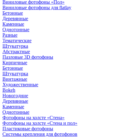
Виниловые фотофоны «Пол»
Виниловые фотофоны для flatlay
Бетонные
Деревянные
Каменные
Однотонные
Разные
Тематические
Штукатурка
Абстрактные
Пазловые 3D фотофоны
Кирпичные
Бетонные
Штукатурка
Винтажные
Художественные
Bokeh
Новогодние
Деревянные
Каменные
Однотонные
Фотофоны на холсте «Стена»
Фотофоны на холсте «Стена и пол»
Пластиковые фотофоны
Системы крепления для фотофонов