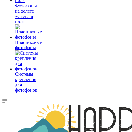
Фотофоны
на холсте
«Стена и
пол»
Пластиковые
фотофоны
Системы
крепления
для
фотофонов