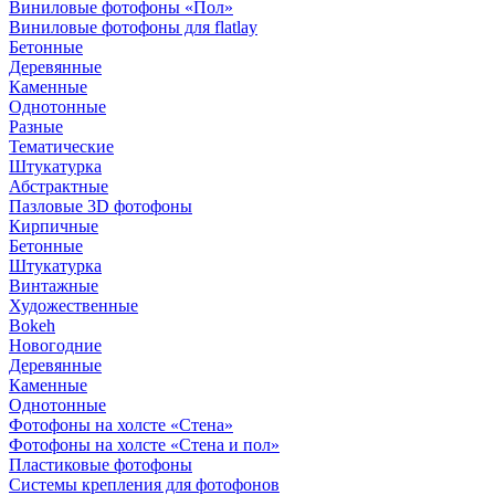
Виниловые фотофоны «Пол»
Виниловые фотофоны для flatlay
Бетонные
Деревянные
Каменные
Однотонные
Разные
Тематические
Штукатурка
Абстрактные
Пазловые 3D фотофоны
Кирпичные
Бетонные
Штукатурка
Винтажные
Художественные
Bokeh
Новогодние
Деревянные
Каменные
Однотонные
Фотофоны на холсте «Стена»
Фотофоны на холсте «Стена и пол»
Пластиковые фотофоны
Системы крепления для фотофонов